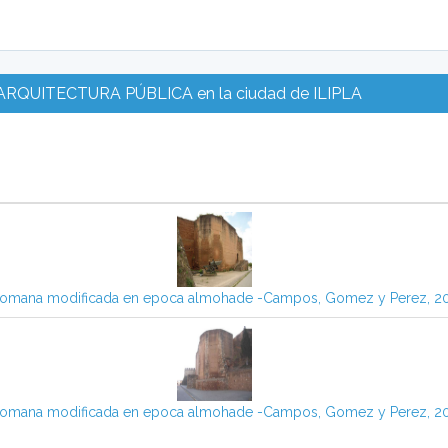
QUITECTURA PÚBLICA en la ciudad de ILIPLA
romana modificada en epoca almohade -Campos, Gomez y Perez, 2
romana modificada en epoca almohade -Campos, Gomez y Perez, 2